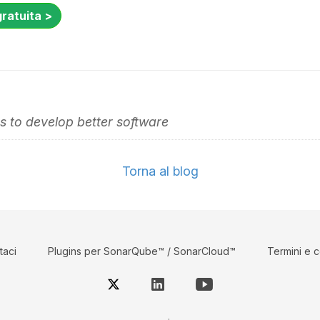
gratuita >
 to develop better software
Torna al blog
taci
Plugins per SonarQube™ / SonarCloud™
Termini e c