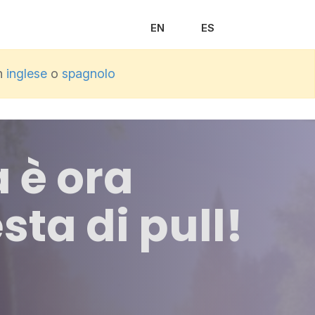
EN
ES
in
inglese
o
spagnolo
a è ora
sta di pull!