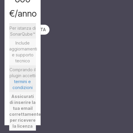
per le altre
€/anno
versioni
Per istanza di
PROVA GRAUITA
SonarQube™
Include
aggiornamenti
e supporto
tecnico
Comprando il
plugin accetti
termini e
condizioni
Assicurati
di inserire la
tua email
correttamente
per ricevere
la licenza