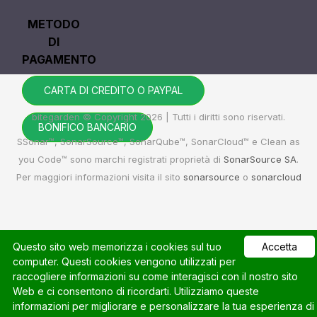
METODO
DI
PAGAMENTO
CARTA DI CREDITO O PAYPAL
bitegarden © Copyright 2026 | Tutti i diritti sono riservati.
BONIFICO BANCARIO
SSonar™, SonarSource™, SonarQube™, SonarCloud™ e Clean as
you Code™ sono marchi registrati proprietà di
SonarSource SA
.
Per maggiori informazioni visita il sito
sonarsource
o
sonarcloud
Questo sito web memorizza i cookies sul tuo
Accetta
computer. Questi cookies vengono utilizzati per
raccogliere informazioni su come interagisci con il nostro sito
Web e ci consentono di ricordarti. Utilizziamo queste
informazioni per migliorare e personalizzare la tua esperienza di