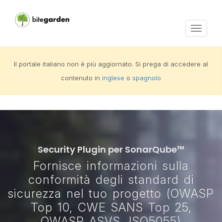
Activar
navega
Il portale italiano non è più aggiornato. Si prega di accedere al
contenuto in
inglese
o
spagnolo
Security Plugin per SonarQube™
Fornisce informazioni sulla
conformità degli standard di
sicurezza nel tuo progetto (OWASP
Top 10, CWE SANS Top 25,
OWASP ASVS, ISO5055)