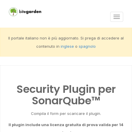
Activar
navega
Il portale italiano non è più aggiornato. Si prega di accedere al
contenuto in
inglese
o
spagnolo
Security Plugin per
SonarQube™
Compila il form per scaricare il plugin.
Il plugin include una licenza gratuita di prova valida per 14