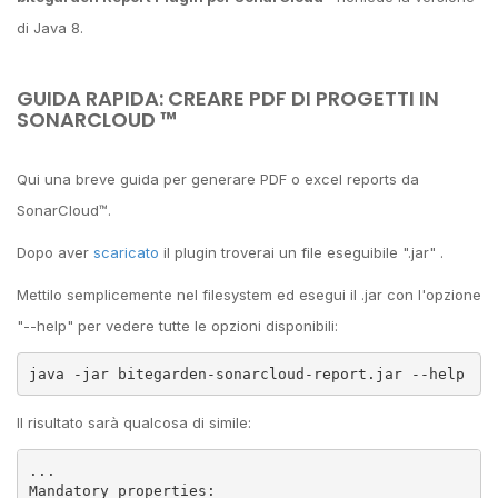
di Java 8.
GUIDA RAPIDA: CREARE PDF DI PROGETTI IN
SONARCLOUD ™
Qui una breve guida per generare PDF o excel reports da
SonarCloud™.
Dopo aver
scaricato
il plugin troverai un file eseguibile ".jar" .
Mettilo semplicemente nel filesystem ed esegui il .jar con l'opzione
"--help" per vedere tutte le opzioni disponibili:
java -jar bitegarden-sonarcloud-report.jar --help
Il risultato sarà qualcosa di simile:
...

Mandatory properties:
