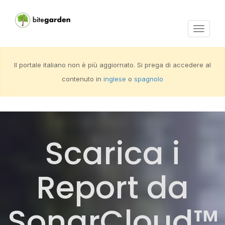
Activar
navega
Il portale italiano non è più aggiornato. Si prega di accedere al
contenuto in
inglese
o
spagnolo
Scarica i
Report da
SonarCloud™