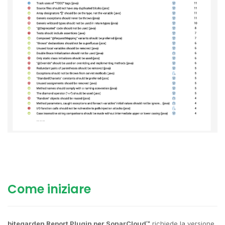
Come iniziare
bitegarden Report Plugin per SonarCloud™
richiede la versione