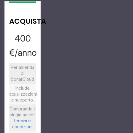
ACQUISTA
400
€/anno
Per azienda
di
SonarCloud
Include
attualizzazioni
e supporto.
Comprando il
plugin accetti
termini e
condizioni
.