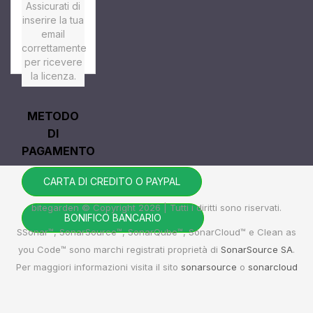
Assicurati di
inserire la tua
email
correttamente
per ricevere
la licenza.
METODO
DI
PAGAMENTO
CARTA DI CREDITO O PAYPAL
bitegarden © Copyright 2026 | Tutti i diritti sono riservati.
BONIFICO BANCARIO
SSonar™, SonarSource™, SonarQube™, SonarCloud™ e Clean as
you Code™ sono marchi registrati proprietà di
SonarSource SA
.
Per maggiori informazioni visita il sito
sonarsource
o
sonarcloud