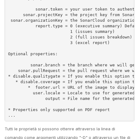
           sonar.token = your user token to authentic
      sonar.projectKey = the project key from SonarCl
 sonar.organizationKey = the SonarCloud organization 
           report.type = 0 (executive summary) Defaul
                         1 (issues summary)

                         2 (full issues breakdown)

                         3 (excel report)

Optional properties:

         sonar.branch = the branch where we will get 
    sonar.pullRequest = the pull request where we wil
* disable.qualitygate = If you enable this option the
   * disable.coverage = If you enable this option the
        *  footer.url = URL of the image to display c
          user.locale = Locale to use for generated P
               output = File name for the generated r
* Properties only supported on PDF report

...
Tutti le proprietà si possono ottenre attraverso la linea di
comando come argomenti utilizzando "-D" o attraverso un file di