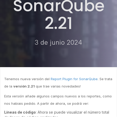
SonarQube
2.21
3 de junio 2024
Tenemos nueva versión del
Report Plugin for SonarQube
. Se trata
de la
versión 2.21
que trae varias novedades!
Esta versión añade algunos campos nuevos a los reportes, como
nos habiais pedido. A partir de ahora, se podrá ver:
Líneas de código
: Ahora se puede visualizar el número total