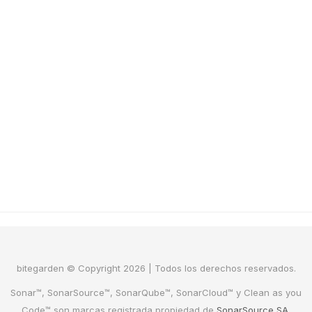
bitegarden © Copyright 2026 | Todos los derechos reservados.
Sonar™, SonarSource™, SonarQube™, SonarCloud™ y Clean as you
Code™ son marcas registrada propiedad de
SonarSource SA
.