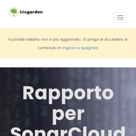
Activar
navega
Il portale italiano non è più aggiornato. Si prega di accedere al
contenuto in
inglese
o
spagnolo
Rapporto
per
SonarCloud