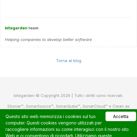
bitegarden
team
Helping companies to develop better software
Torna al blog
bitegarden © Copyright 2026 | Tutti i diritti sono riservati.
SSonar™, SonarSource™, SonarQube™, SonarCloud™ e Clean as
you Code™ sono marchi registrati proprietà di
SonarSource SA
.
Questo sito web memorizza i cookies sul tuo
Accetta
Per maggiori informazioni visita il sito
sonarsource
o
sonarcloud
computer. Questi cookies vengono utilizzati per
raccogliere informazioni su come interagisci con il nostro sito
Web e ci consentono di ricordarti. Utilizziamo queste