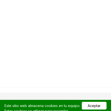
Este sitio web almacena cookies en tu equipo.
Aceptar
bitegarden © Copyright 2026 | Todos los derechos reservados.
Estas cookies se utilizan para recopilar