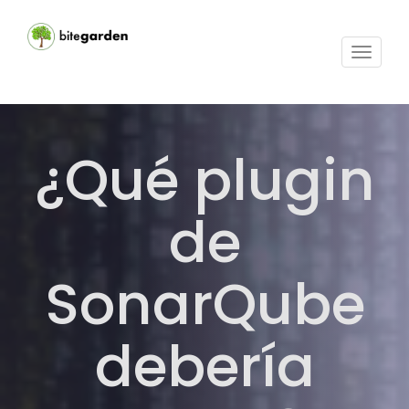
Activar
navega
¿Qué plugin
de
SonarQube
debería