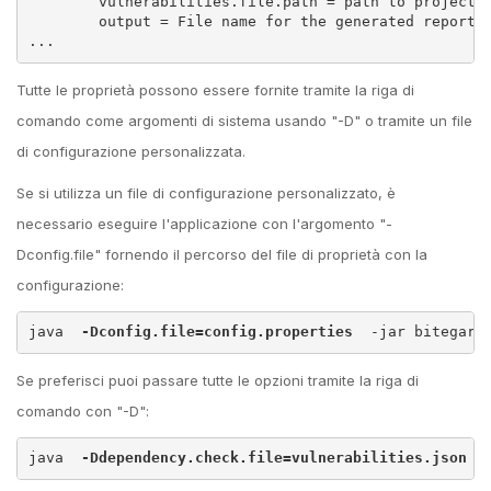
        vulnerabilities.file.path = path to project f
        output = File name for the generated report (
...
Tutte le proprietà possono essere fornite tramite la riga di
comando come argomenti di sistema usando "-D" o tramite un file
di configurazione personalizzata.
Se si utilizza un file di configurazione personalizzato, è
necessario eseguire l'applicazione con l'argomento "-
Dconfig.file" fornendo il percorso del file di proprietà con la
configurazione:
java 
 -Dconfig.file=config.properties 
 -jar bitegard
Se preferisci puoi passare tutte le opzioni tramite la riga di
comando con "-D":
java 
 -Ddependency.check.file=vulnerabilities.json
 -