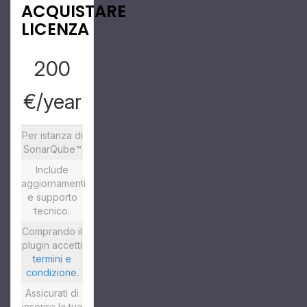
ACQUISTARE
LICENZA
200
€/year
Per istanza di
SonarQube™
Include
aggiornamenti
e supporto
tecnico.
Comprando il
plugin accetti
termini e
condizione
.
Assicurati di
inserire la tua