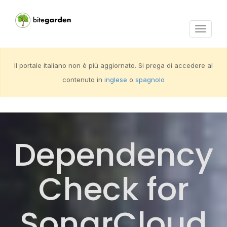
Activar
navega
Il portale italiano non è più aggiornato. Si prega di accedere al
contenuto in
inglese
o
spagnolo
Dependency
Check for
SonarCloud