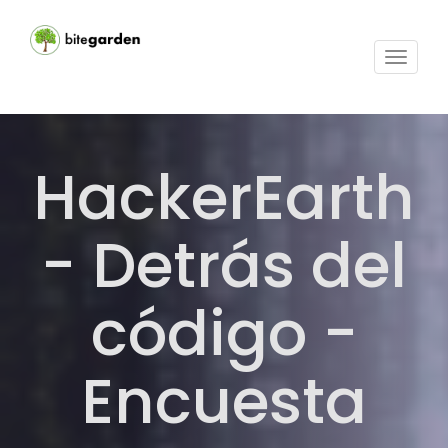
Activar
navega
HackerEarth
- Detrás del
código -
Encuesta