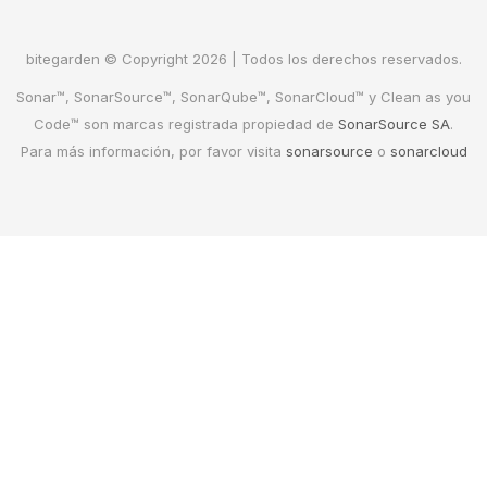
bitegarden © Copyright 2026 | Todos los derechos reservados.
Sonar™, SonarSource™, SonarQube™, SonarCloud™ y Clean as you
Code™ son marcas registrada propiedad de
SonarSource SA
.
Para más información, por favor visita
sonarsource
o
sonarcloud