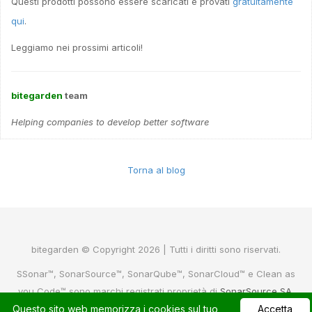
Questi prodotti possono essere scaricati e provati
gratuitamente
qui
.
Leggiamo nei prossimi articoli!
bitegarden
team
Helping companies to develop better software
Torna al blog
bitegarden © Copyright 2026 | Tutti i diritti sono riservati.
SSonar™, SonarSource™, SonarQube™, SonarCloud™ e Clean as
you Code™ sono marchi registrati proprietà di
SonarSource SA
.
Questo sito web memorizza i cookies sul tuo
Per maggiori informazioni visita il sito
sonarsource
o
sonarcloud
Accetta