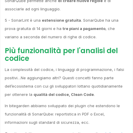
SonarQube permette anche
di creare nuove regole
e di
associarle ad ogni linguaggio.
5 - SonarLint è una
estensione gratuita
. SonarQube ha una
prova gratuita di 14 giorni e ha
tre piani a pagamento
, che
variano a seconda del numero di righe di codice.
Più funzionalità per l'analisi del
codice
La complessità del codice, i linguaggi di programmazione, i falsi
positivi…Ne aggiungiamo altri? Questi concetti fanno parte
dell’ecosistema con cui gli sviluppatori lottano quotidianamente
per ottenere la
qualità del codice, Clean Code
.
In bitegarden abbiamo sviluppato dei plugin che estendono le
funzionalità di SonarQube: reportistica in PDF o Excel,
informazioni sugli standard di sicurezza, ecc.