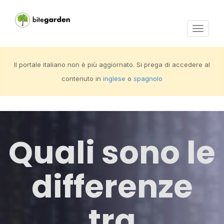
Activar
navega
Il portale italiano non è più aggiornato. Si prega di accedere al
contenuto in
inglese
o
spagnolo
Quali sono le
differenze
tra