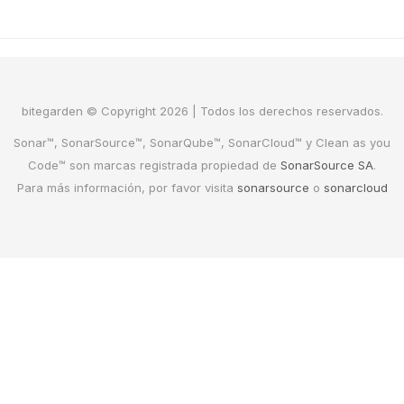
bitegarden © Copyright 2026 | Todos los derechos reservados.
Sonar™, SonarSource™, SonarQube™, SonarCloud™ y Clean as you
Code™ son marcas registrada propiedad de
SonarSource SA
.
Para más información, por favor visita
sonarsource
o
sonarcloud