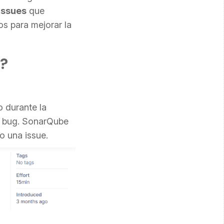
 issues
que
s para mejorar la
?
o durante la
e bug. SonarQube
o una issue.