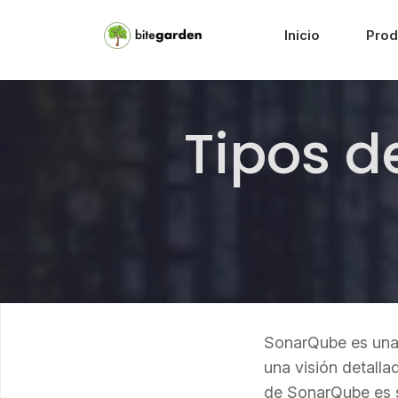
Inicio
Prod
Tipos d
SonarQube es un
una visión detalla
de SonarQube es su