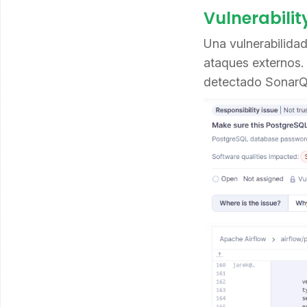
Vulnerabilit
Una vulnerabilida
ataques externos.
detectado SonarQu