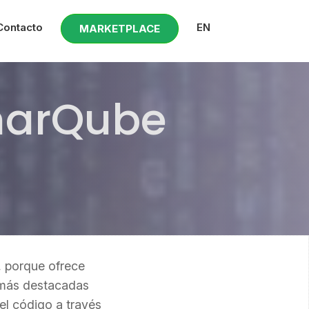
Contacto
EN
MARKETPLACE
onarQube
, porque ofrece
s más destacadas
el código a través