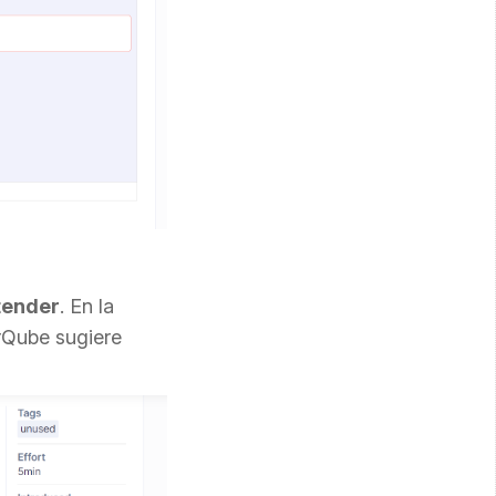
ntender
. En la
rQube sugiere