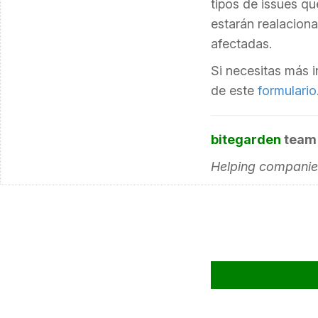
tipos de issues q
estarán realacion
afectadas.
Si necesitas más 
de este
formulario
bitegarden
team
Helping companies