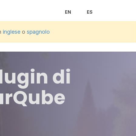
EN
ES
in
inglese
o
spagnolo
lugin di
narQube