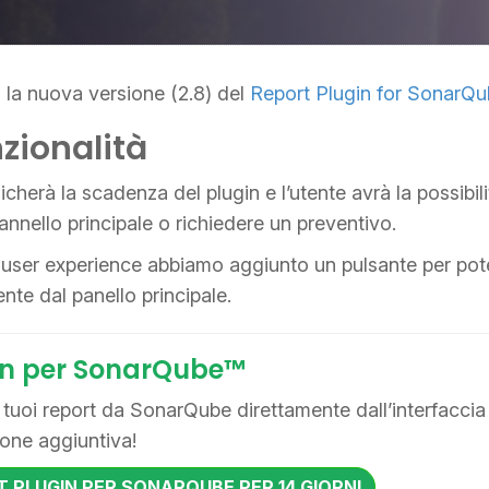
 la nuova versione (2.8) del
Report Plugin for SonarQ
zionalità
cherà la scadenza del plugin e l’utente avrà la possibili
annello principale o richiedere un preventivo.
a user experience abbiamo aggiunto un pulsante per poter
nte dal panello principale.
in per SonarQube™
 i tuoi report da SonarQube direttamente dall’interfacci
one aggiuntiva!
T PLUGIN PER SONARQUBE PER 14 GIORNI