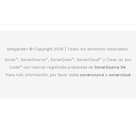
bitegarden © Copyright 2026 | Todos los derechos reservados.
Sonar™, SonarSource™, SonarQube™, SonarCloud™ y Clean as you
Code™ son marcas registrada propiedad de
SonarSource SA
.
Para más información, por favor visita
sonarsource
o
sonarcloud