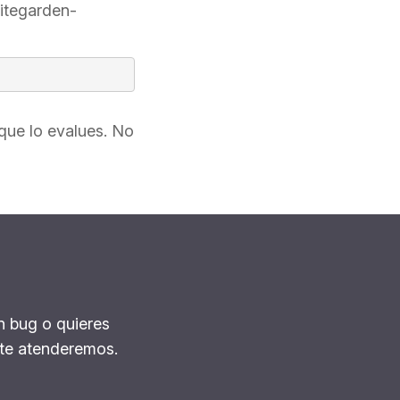
bitegarden-
que lo evalues. No
n bug o quieres
te atenderemos.