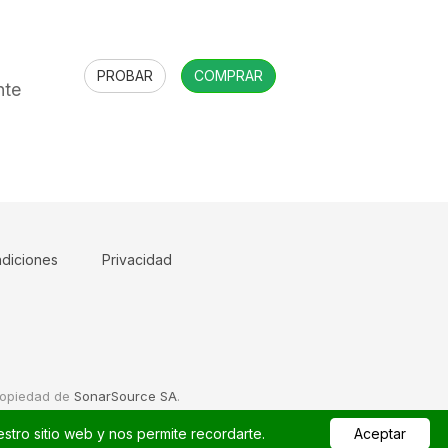
PROBAR
COMPRAR
nte
ndiciones
Privacidad
ropiedad de
SonarSource SA
.
stro sitio web y nos permite recordarte.
Aceptar