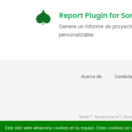
Report Plugin for 
Genere un informe de proyecto
personalizable.
Acerca de
Contáct
Sonar™, SonarSource™, Son
Este sitio web almacena cookies en tu equipo. Estas cookies se u