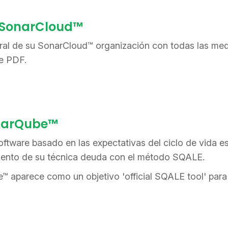
r SonarCloud™
al de su SonarCloud™ organización con todas las me
e PDF.
onarQube™
oftware basado en las expectativas del ciclo de vida e
iento de su técnica deuda con el método SQALE.
 aparece como un objetivo 'official SQALE tool' para