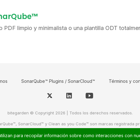
SonarQube™
 PDF limpio y minimalista o una plantilla ODT totalme
anos
SonarQube™ Plugins / SonarCloud™
Términos y co
bitegarden © Copyright 2026 | Todos los derechos reservados.
arQube™, SonarCloud™ y Clean as you Code™ son marcas registrada p
Para más información, por favor visita
sonarsource
o
sonarcloud
tilizan para recopilar información sobre como interacciones con nue